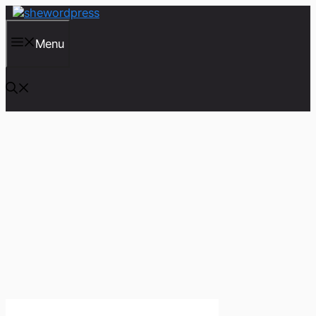
컨
텐
츠
Menu
로
건
너
뛰
기