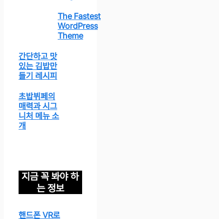
The Fastest
WordPress
Theme
간단하고 맛
있는 김밥만
들기 레시피
초밥뷔페의
매력과 시그
니처 메뉴 소
개
지금 꼭 봐야 하
는 정보
핸드폰 VR로