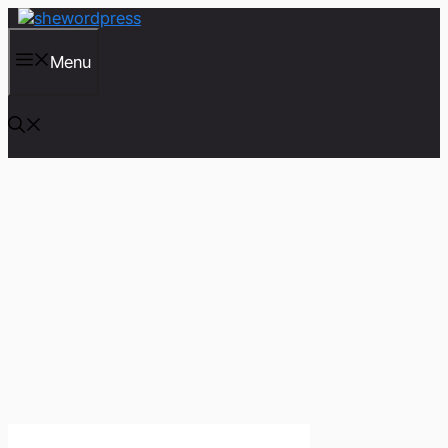
컨
텐
츠
Menu
로
건
너
뛰
기