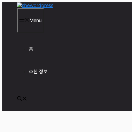
컨
텐
츠
Menu
로
건
너
뛰
기
홈
추천 정보