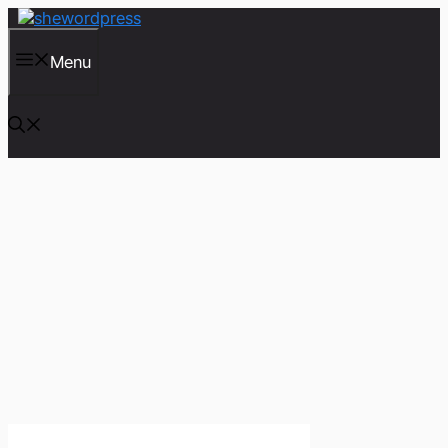
컨
텐
츠
Menu
로
건
너
뛰
기