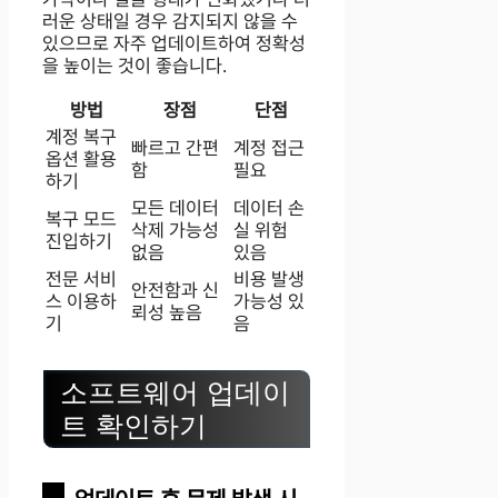
러운 상태일 경우 감지되지 않을 수
있으므로 자주 업데이트하여 정확성
을 높이는 것이 좋습니다.
방법
장점
단점
계정 복구
빠르고 간편
계정 접근
옵션 활용
함
필요
하기
모든 데이터
데이터 손
복구 모드
삭제 가능성
실 위험
진입하기
없음
있음
전문 서비
비용 발생
안전함과 신
스 이용하
가능성 있
뢰성 높음
기
음
소프트웨어 업데이
트 확인하기