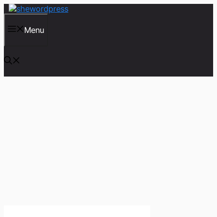
컨
텐
츠
Menu
로
건
너
뛰
기