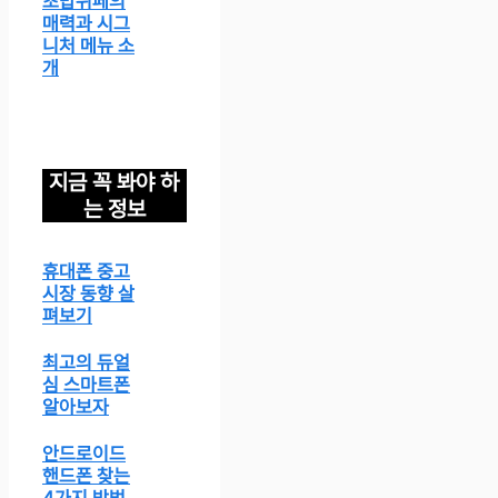
초밥뷔페의
매력과 시그
니처 메뉴 소
개
지금 꼭 봐야 하
는 정보
휴대폰 중고
시장 동향 살
펴보기
최고의 듀얼
심 스마트폰
알아보자
안드로이드
핸드폰 찾는
4가지 방법