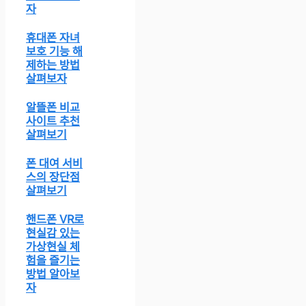
자
휴대폰 자녀
보호 기능 해
제하는 방법
살펴보자
알뜰폰 비교
사이트 추천
살펴보기
폰 대여 서비
스의 장단점
살펴보기
핸드폰 VR로
현실감 있는
가상현실 체
험을 즐기는
방법 알아보
자