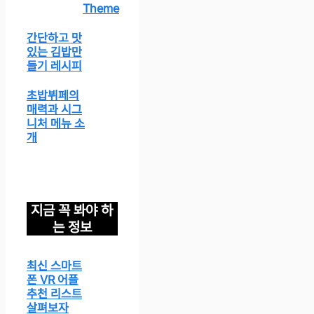
Theme
간단하고 맛
있는 김밥만
들기 레시피
초밥뷔페의
매력과 시그
니처 메뉴 소
개
지금 꼭 봐야 하
는 정보
최신 스마트
폰 VR 어플
추천 리스트
살펴보자