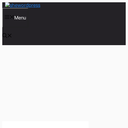
컨
텐
츠
Menu
로
건
너
뛰
기