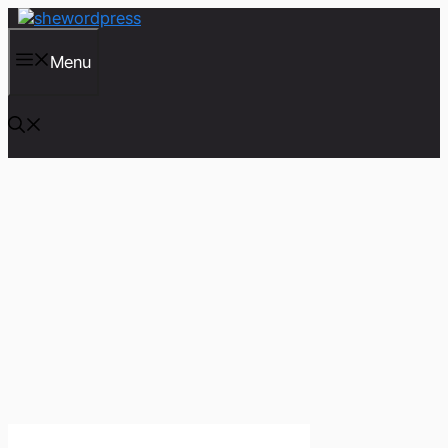
컨
텐
츠
Menu
로
건
너
뛰
기