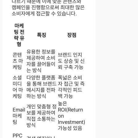
다르기 때문에 이에 맞춘 콘텐츠와
캠페인을 진행함으로써 최대한 많은
소비자에게 접근할 수 있습니다.
마케
팅 전
특징
장점
략 유
형
유용한 정보를
콘텐
브랜드 인지
제공하여 소비
츠 마
도 상승 및 신
자를 끌어들이
케팅
뢰 구축 가능
는 방식
소셜
다양한 플랫폼
폭넓은 소비
미디
을 통해 브랜드
자 접근 및 즉
어 마
메시지를 전파
각적인 피드
케팅
하는 방식
백 가능
높은
개인 맞춤형 정
Email
ROI(Return
보를 제공하여
마케
on
직접 소통하는
팅
Investment)
방식
가능성 있음
PPC