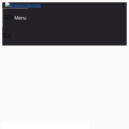
컨
텐
츠
Menu
로
건
너
뛰
기