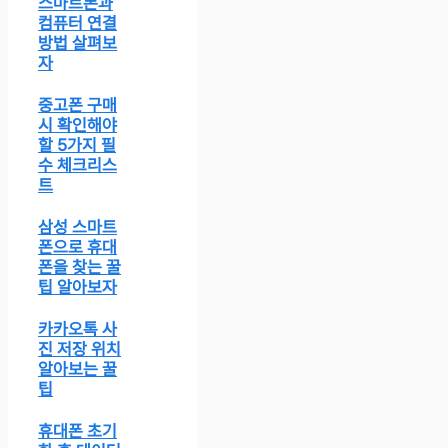
스마트폰과
컴퓨터 연결
방법 살펴보
자
중고폰 구매
시 확인해야
할 5가지 필
수 체크리스
트
삼성 스마트
폰으로 휴대
폰을 찾는 꿀
팁 알아보자
카카오톡 사
진 저장 위치
알아보는 꿀
팁
휴대폰 초기