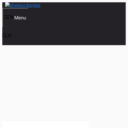
컨
텐
츠
Menu
로
건
너
뛰
기