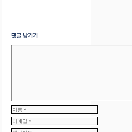
댓글 남기기
댓
글
이
름
이
메
웹
일