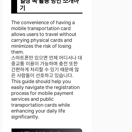
일상 속 활용 방안 소개하
기
The convenience of having a
mobile transportation card
allows users to travel without
carrying physical cards and
minimizes the risk of losing
them.
스마트폰만 있으면 언제 어디서나 대
중교통 이용이 가능하며 충전 또한
간편하게 처리할 수 있기 때문에 많
은 사람들이 선호하고 있습니다.
This guide should help you
easily navigate the registration
process for mobile payment
services and public
transportation cards while
enhancing your daily life
significantly.