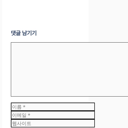
댓글 남기기
댓
글
이
름
이
메
웹
일
사