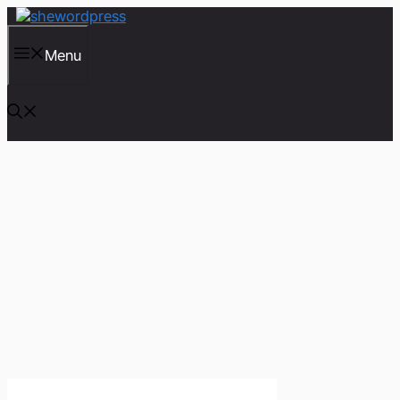
컨
텐
츠
Menu
로
건
너
뛰
기