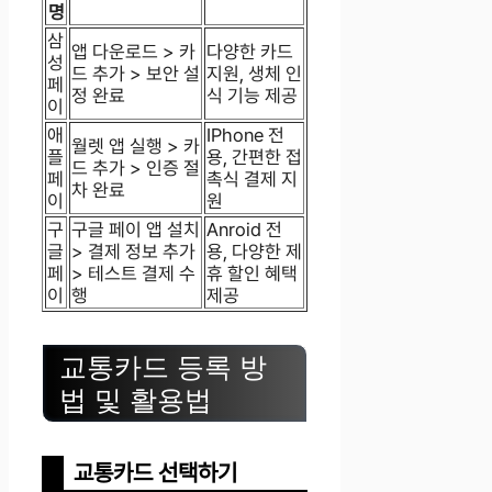
명
삼
앱 다운로드 > 카
다양한 카드
성
드 추가 > 보안 설
지원, 생체 인
페
정 완료
식 기능 제공
이
애
IPhone 전
월렛 앱 실행 > 카
플
용, 간편한 접
드 추가 > 인증 절
페
촉식 결제 지
차 완료
이
원
구
구글 페이 앱 설치
Anroid 전
글
> 결제 정보 추가
용, 다양한 제
페
> 테스트 결제 수
휴 할인 혜택
이
행
제공
교통카드 등록 방
법 및 활용법
교통카드 선택하기