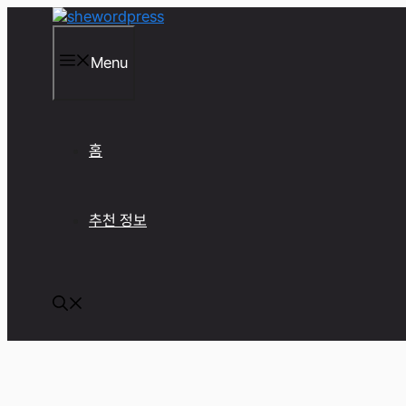
컨
텐
츠
Menu
로
건
너
뛰
기
홈
추천 정보