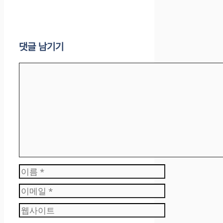
댓글 남기기
댓
글
이
름
이
메
웹
일
사