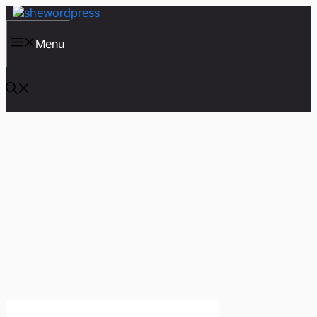
컨
텐
츠
Menu
로
건
너
뛰
기