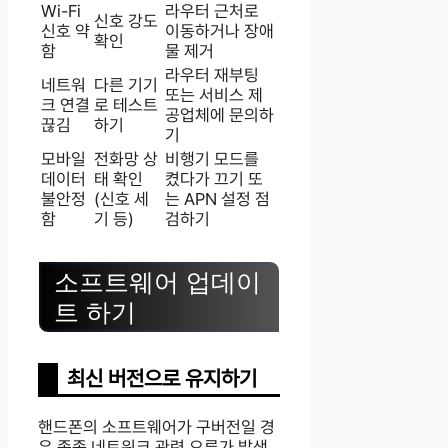
Wi-Fi
라우터 근처로
신호 강도
신호 약
이동하거나 장애
확인
함
물 제거
라우터 재부팅
네트워
다른 기기
또는 서비스 제
크 연결
로 테스트
공업체에 문의하
끊김
하기
기
모바일
전화망 상
비행기 모드를
데이터
태 확인
켰다가 끄기 또
불안정
(신호 세
는 APN 설정 점
함
기 등)
검하기
소프트웨어 업데이
트 하기
최신 버전으로 유지하기
핸드폰의 소프트웨어가 구버전일 경
우 종종 네트워크 관련 오류가 발생