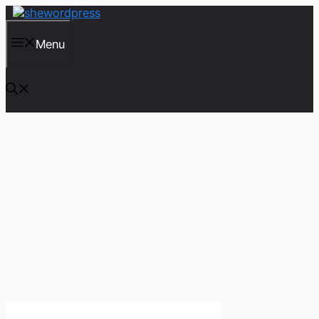
컨
텐
츠
Menu
로
건
너
뛰
기