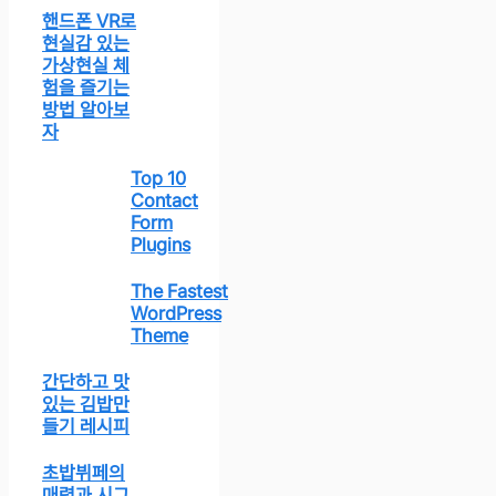
핸드폰 VR로
현실감 있는
가상현실 체
험을 즐기는
방법 알아보
자
Top 10
Contact
Form
Plugins
The Fastest
WordPress
Theme
간단하고 맛
있는 김밥만
들기 레시피
초밥뷔페의
매력과 시그