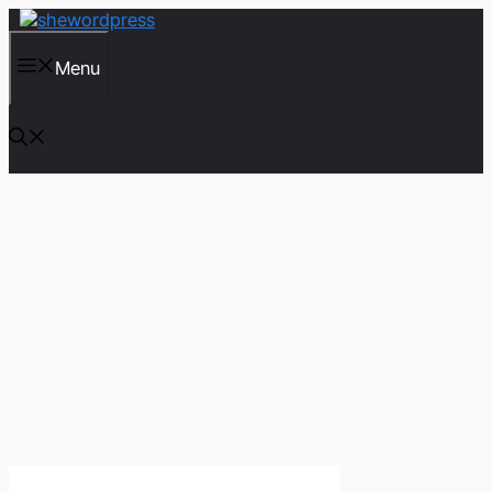
컨
텐
츠
Menu
로
건
너
뛰
기