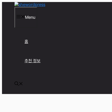
컨
텐
츠
Menu
로
건
너
뛰
기
홈
추천 정보