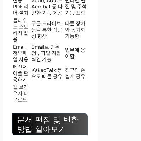
전용
Xodo, Adobe
편리한 편
PDF 리
Acrobat 등 다
집 및 주석
더 설치
양한 기능 제공
기능 포함
클라우
구글 드라이브
다른 장치
드 스토
등을 통한 접근
와 동기화
리지 활
성 향상
가능함.
용
Email
Email로 받은
업무에 용
첨부파
첨부파일 직접
이함.
일 사용
확인 가능.
메신저
KakaoTalk 등
친구와 손
어플 활
으로 빠른 공유
쉽게 공유.
용하기
웹 브라
우저 다
운로드
문서 편집 및 변환
방법 알아보기