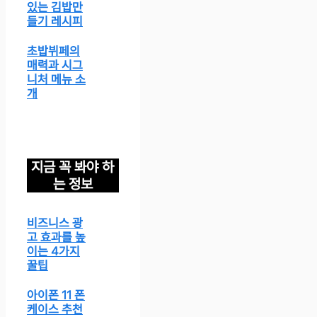
있는 김밥만
들기 레시피
초밥뷔페의
매력과 시그
니처 메뉴 소
개
지금 꼭 봐야 하
는 정보
비즈니스 광
고 효과를 높
이는 4가지
꿀팁
아이폰 11 폰
케이스 추천