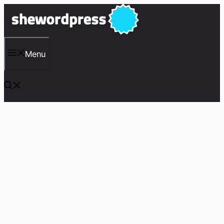
컨
텐
츠
로
건
Menu
너
뛰
기