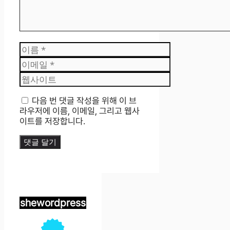
이
름
이
메
웹
일
사
이
다음 번 댓글 작성을 위해 이 브
트
라우저에 이름, 이메일, 그리고 웹사
이트를 저장합니다.
shewordpress