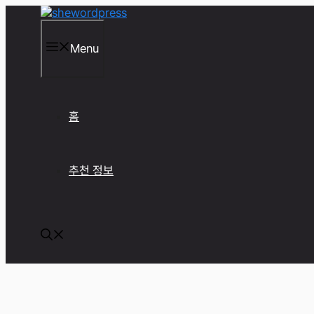
컨
텐
츠
Menu
로
건
너
뛰
기
홈
추천 정보