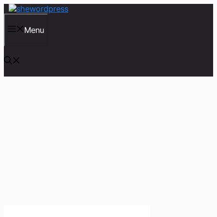
컨
텐
츠
Menu
로
건
너
뛰
기