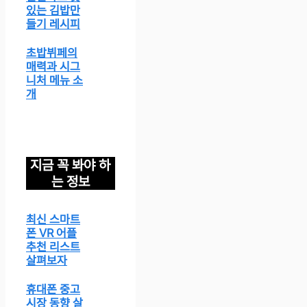
있는 김밥만
들기 레시피
초밥뷔페의
매력과 시그
니처 메뉴 소
개
지금 꼭 봐야 하
는 정보
최신 스마트
폰 VR 어플
추천 리스트
살펴보자
휴대폰 중고
시장 동향 살