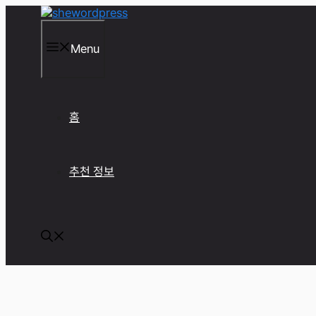
컨
텐
츠
Menu
로
건
너
뛰
기
홈
추천 정보