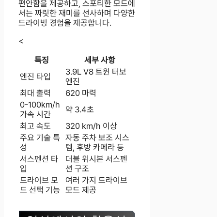
편안함을 제공하고, 스포티한 모드에
서는 짜릿한 재미를 선사하며 다양한
드라이빙 경험을 제공합니다.
<
특징
세부 사항
3.9L V8 트윈 터보
엔진 타입
엔진
최대 출력
620 마력
0-100km/h
약 3.4초
가속 시간
최고 속도
320 km/h 이상
주요 기술 특
자동 주차 보조 시스
성
템, 후방 카메라 등
서스펜션 타
더블 위시본 서스펜
입
션 구조
드라이브 모
여러 가지 드라이브
드 선택 기능
모드 제공