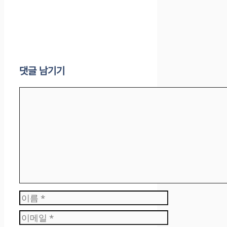
댓글 남기기
댓
글
이
름
이
메