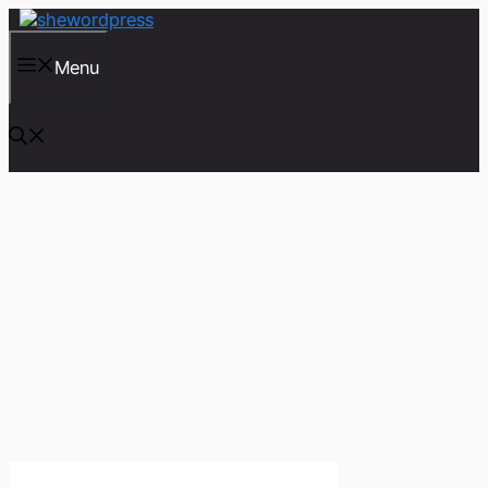
컨
텐
츠
Menu
로
건
너
뛰
기