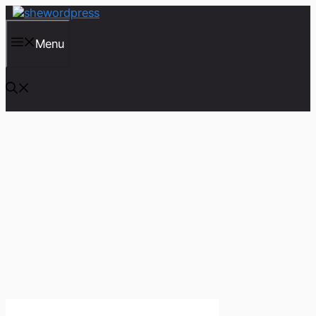
컨
텐
츠
Menu
로
건
너
뛰
기