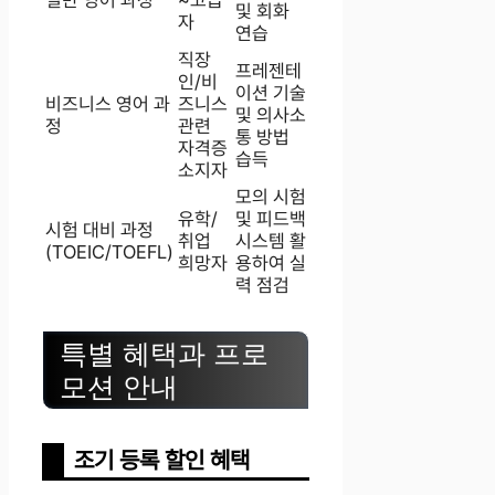
및 회화
자
연습
직장
프레젠테
인/비
이션 기술
비즈니스 영어 과
즈니스
및 의사소
정
관련
통 방법
자격증
습득
소지자
모의 시험
유학/
및 피드백
시험 대비 과정
취업
시스템 활
(TOEIC/TOEFL)
희망자
용하여 실
력 점검
특별 혜택과 프로
모션 안내
조기 등록 할인 혜택