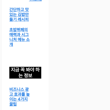
간단하고 맛
있는 김밥만
들기 레시피
초밥뷔페의
매력과 시그
니처 메뉴 소
개
지금 꼭 봐야 하
는 정보
비즈니스 광
고 효과를 높
이는 4가지
꿀팁