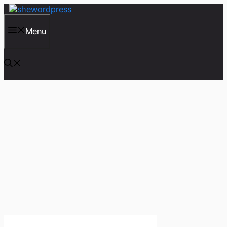
컨
텐
츠
Menu
로
건
너
뛰
기