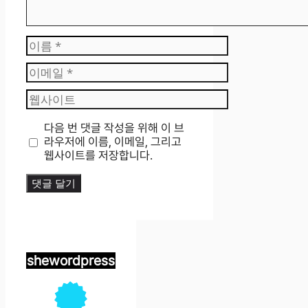
이
름
이
메
웹
일
사
이
다음 번 댓글 작성을 위해 이 브
트
라우저에 이름, 이메일, 그리고
웹사이트를 저장합니다.
shewordpress