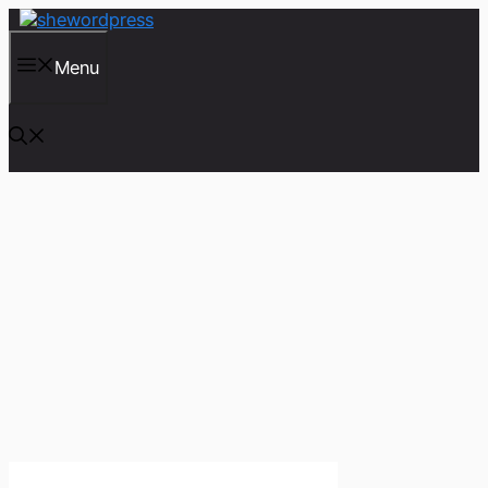
컨
텐
츠
Menu
로
건
너
뛰
기