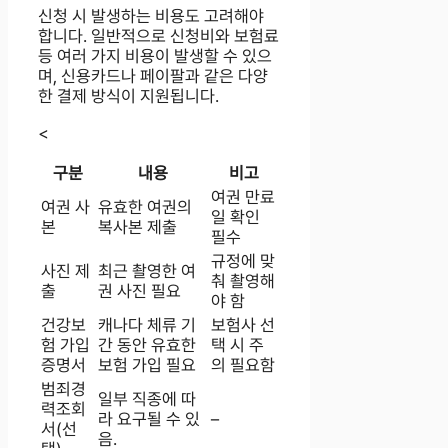
신청 시 발생하는 비용도 고려해야
합니다. 일반적으로 신청비와 보험료
등 여러 가지 비용이 발생할 수 있으
며, 신용카드나 페이팔과 같은 다양
한 결제 방식이 지원됩니다.
<
구분
내용
비고
여권 만료
여권 사
유효한 여권의
일 확인
본
복사본 제출
필수
규정에 맞
사진 제
최근 촬영한 여
춰 촬영해
출
권 사진 필요
야 함
건강보
캐나다 체류 기
보험사 선
험 가입
간 동안 유효한
택 시 주
증명서
보험 가입 필요
의 필요함
범죄경
일부 직종에 따
력조회
라 요구될 수 있
–
서(선
음.