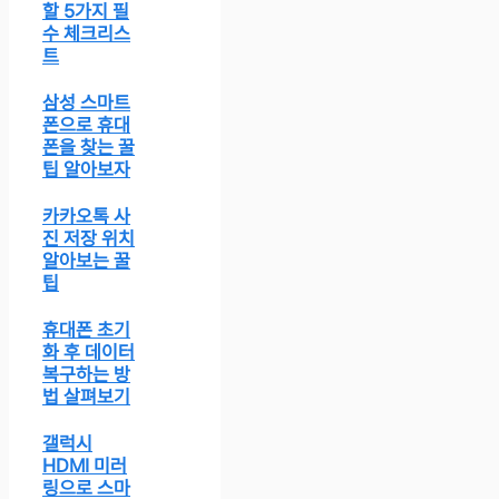
할 5가지 필
수 체크리스
트
삼성 스마트
폰으로 휴대
폰을 찾는 꿀
팁 알아보자
카카오톡 사
진 저장 위치
알아보는 꿀
팁
휴대폰 초기
화 후 데이터
복구하는 방
법 살펴보기
갤럭시
HDMI 미러
링으로 스마