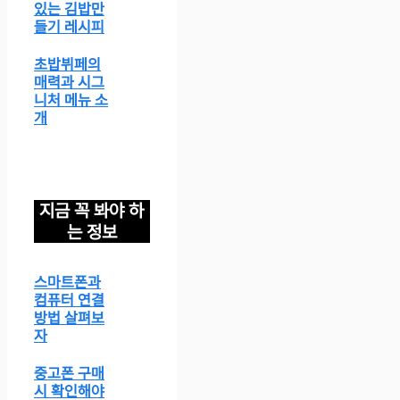
있는 김밥만
들기 레시피
초밥뷔페의
매력과 시그
니처 메뉴 소
개
지금 꼭 봐야 하
는 정보
스마트폰과
컴퓨터 연결
방법 살펴보
자
중고폰 구매
시 확인해야