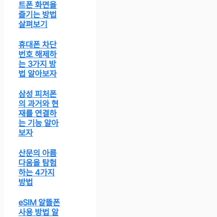
트폰 화면을
즐기는 방법
살펴보기
휴대폰 차단
번호 해제하
는 3가지 방
법 알아보자
삼성 피처폰
의 과거와 현
재를 연결하
는 기능 알아
보자
산문의 아름
다움을 탐험
하는 4가지
방법
eSIM 알뜰폰
사용 방법 알