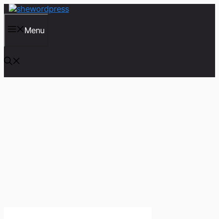
컨
텐
츠
Menu
로
건
너
뛰
기