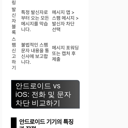
링
발
특정 발신자로
메시지 앱 >
신
부터 오는 모든
스팸 메시지 >
자
메시지를 막습
발신자 차단
블
니다.
선택
록
스
팸
불법적인 스팸
메시지 포워딩
신
문자 내용을 통
또는 캡처 후
고
신사에 보고합
제출
하
니다.
기
안드로이드 vs
iOS: 전화 및 문자
차단 비교하기
안드로이드 기기의 특징