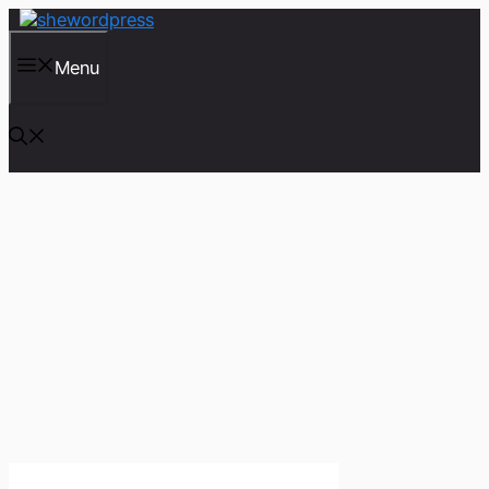
컨
텐
츠
Menu
로
건
너
뛰
기