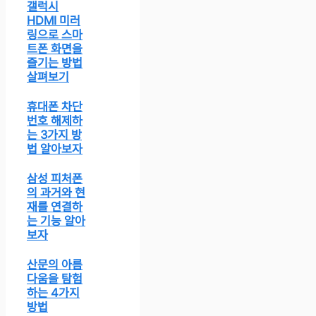
갤럭시
HDMI 미러
링으로 스마
트폰 화면을
즐기는 방법
살펴보기
휴대폰 차단
번호 해제하
는 3가지 방
법 알아보자
삼성 피처폰
의 과거와 현
재를 연결하
는 기능 알아
보자
산문의 아름
다움을 탐험
하는 4가지
방법