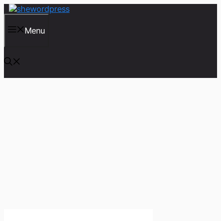
컨
텐
츠
Menu
로
건
너
뛰
기