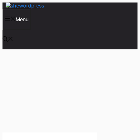
컨
텐
츠
Menu
로
건
너
뛰
기