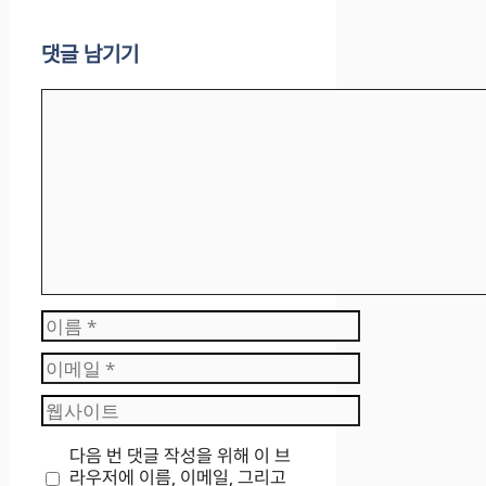
댓글 남기기
댓
글
이
름
이
메
웹
일
사
이
다음 번 댓글 작성을 위해 이 브
트
라우저에 이름, 이메일, 그리고