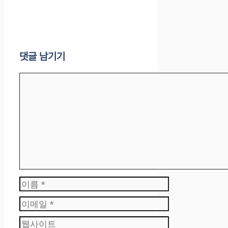
댓글 남기기
댓
글
이
름
이
메
웹
일