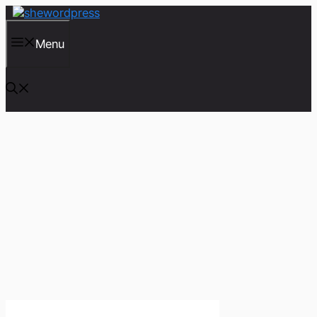
컨
텐
츠
Menu
로
건
너
뛰
기