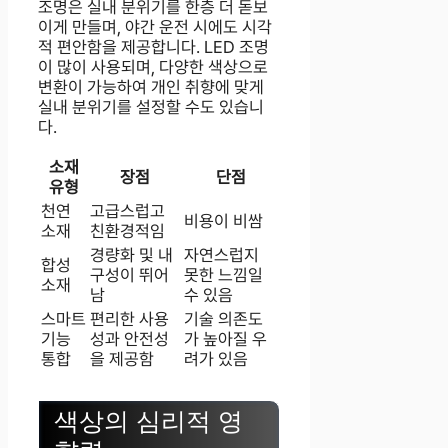
조명은 실내 분위기를 한층 더 돋보
이게 만들며, 야간 운전 시에도 시각
적 편안함을 제공합니다. LED 조명
이 많이 사용되며, 다양한 색상으로
변환이 가능하여 개인 취향에 맞게
실내 분위기를 설정할 수도 있습니
다.
소재
장점
단점
유형
천연
고급스럽고
비용이 비쌈
소재
친환경적임
경량화 및 내
자연스럽지
합성
구성이 뛰어
못한 느낌일
소재
남
수 있음
스마트
편리한 사용
기술 의존도
기능
성과 안전성
가 높아질 우
통합
을 제공함
려가 있음
색상의 심리적 영