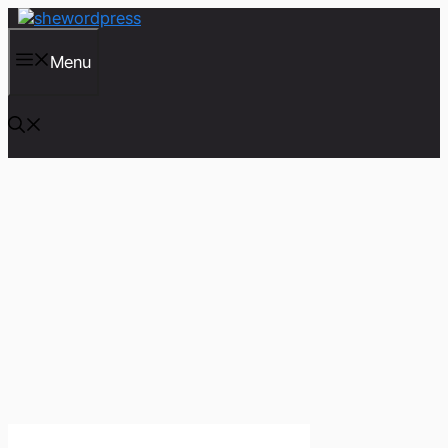
컨
텐
츠
Menu
로
건
너
뛰
기