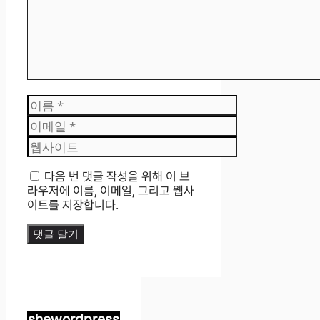
이
름
이
메
웹
일
사
이
다음 번 댓글 작성을 위해 이 브
트
라우저에 이름, 이메일, 그리고 웹사
이트를 저장합니다.
shewordpress