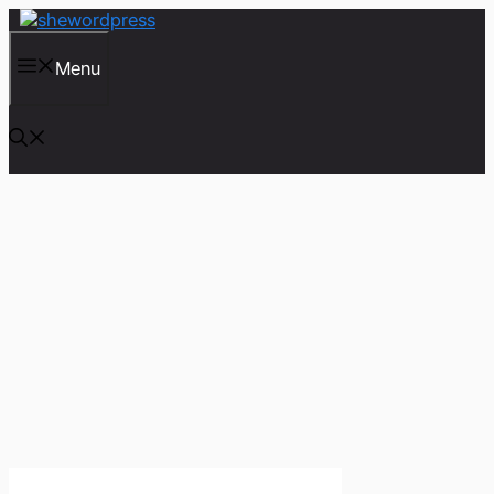
컨
텐
츠
Menu
로
건
너
뛰
기