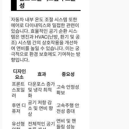
성
자동차 내부 온도 조절 시스템 또한
에어로 다이내믹스와 밀접한 관련이
있습니다. 효율적인 공기 순환 시스
템은 엔진과 HVAC(난방, 환기 및 공
조) 시스템 간의 상호작용을 개선하
여 연비를 높일 수 있습니다. 이는 궁
극적으로 환경 보호에도 기여하는 방
향입니다.
디자인
효과
중요성
요소
프론트
다운포스 증가
고속 안정성
스포일
및 냉각 최적
확보
러
화
공기 저항 감
후면 디
고속주행 안
소 및 연비 향
퓨저
전성 증대
상
연비 및 핸
유선형
전체적인 공기
들링 성능