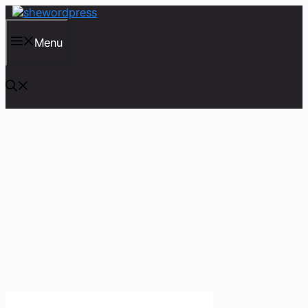
컨
텐
츠
Menu
로
건
너
뛰
기