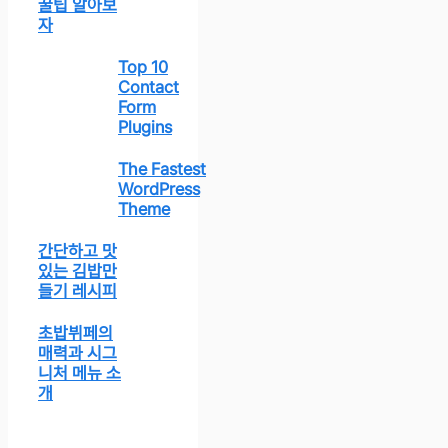
꿀팁 알아보
자
Top 10
Contact
Form
Plugins
The Fastest
WordPress
Theme
간단하고 맛
있는 김밥만
들기 레시피
초밥뷔페의
매력과 시그
니처 메뉴 소
개