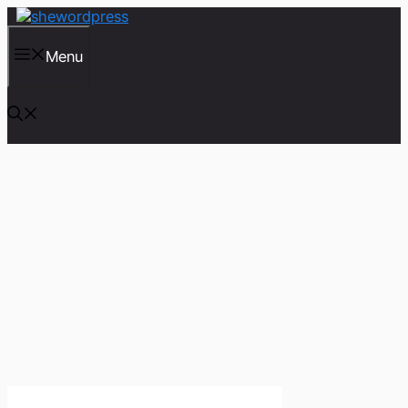
컨
텐
츠
Menu
로
건
너
뛰
기