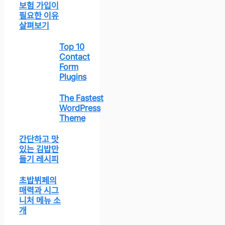
보험 가입이
필요한 이유
살펴보기
Top 10
Contact
Form
Plugins
The Fastest
WordPress
Theme
간단하고 맛
있는 김밥만
들기 레시피
초밥뷔페의
매력과 시그
니처 메뉴 소
개