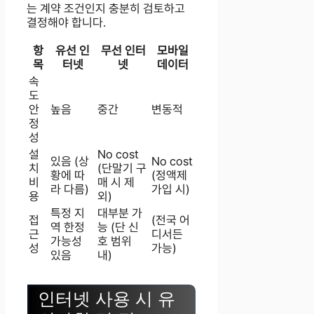
는 계약 조건인지 충분히 검토하고
결정해야 합니다.
항
유선 인
무선 인터
모바일
목
터넷
넷
데이터
속
도
안
높음
중간
변동적
정
성
설
No cost
있음 (상
No cost
치
(단말기 구
황에 따
(정액제
비
매 시 제
라 다름)
가입 시)
용
외)
특정 지
대부분 가
접
(전국 어
역 한정
능 (단 신
근
디서든
가능성
호 범위
성
가능)
있음
내)
인터넷 사용 시 유