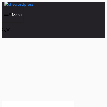
컨
텐
츠
Menu
로
건
너
뛰
기