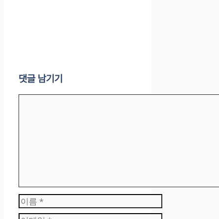
댓글 남기기
댓
글
이
름
이