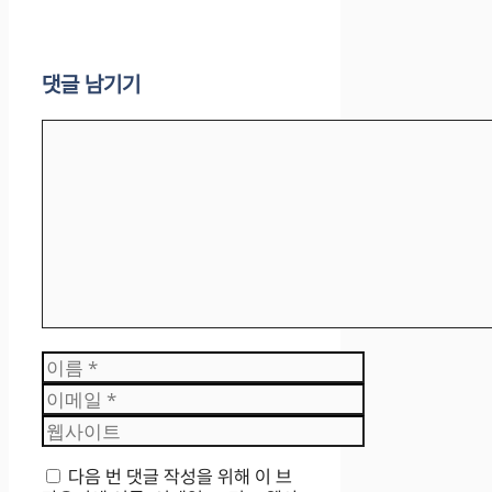
댓글 남기기
댓
글
이
름
이
메
웹
일
사
이
다음 번 댓글 작성을 위해 이 브
트