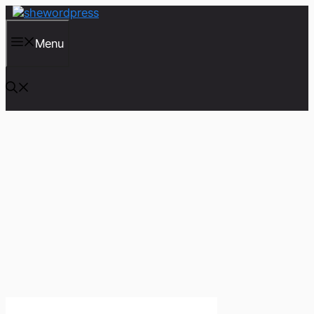
컨
텐
츠
Menu
로
건
너
뛰
기