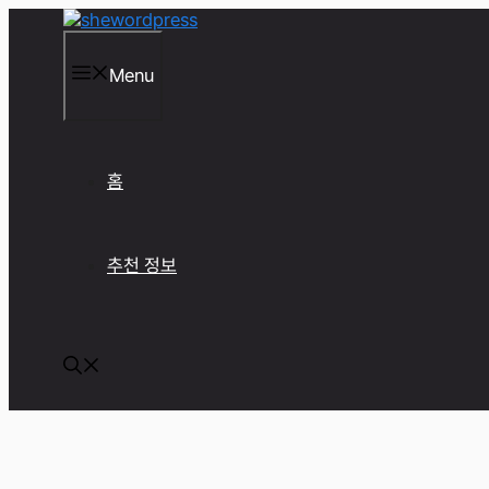
컨
텐
츠
Menu
로
건
너
뛰
기
홈
추천 정보