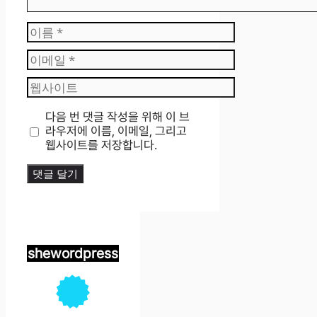
이
름
이
메
웹
일
사
이
다음 번 댓글 작성을 위해 이 브
트
라우저에 이름, 이메일, 그리고
웹사이트를 저장합니다.
shewordpress