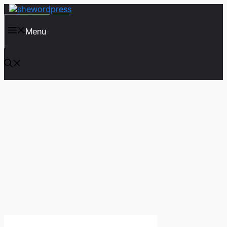
컨
텐
츠
Menu
로
건
너
뛰
기