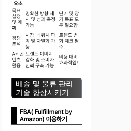
요소
목표
명확한 방향 제
단기 및 장
설정
시 및 성과 측정
기 목표 모
및 계
가능
두 필요함
획
시장 내 위치 파
트렌드 변
경쟁
악 및 차별화 가
화 체크 필
분석
능
수!
A+ 콘
브랜드 이미지
비용 대비
텐츠
강화 및 소비자
효과적임!
활용
신뢰 구축 가능
배송 및 물류 관리
기술 향상시키기
FBA( Fulfillment by
Amazon) 이용하기