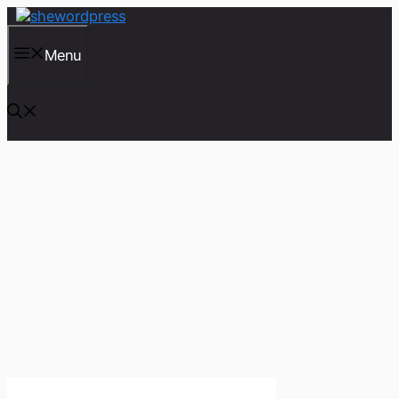
컨
텐
츠
Menu
로
건
너
뛰
기