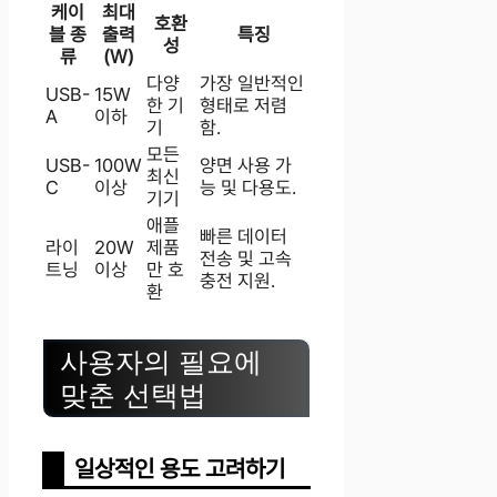
케이
최대
호환
블 종
출력
특징
성
류
(W)
다양
가장 일반적인
USB-
15W
한 기
형태로 저렴
A
이하
기
함.
모든
USB-
100W
양면 사용 가
최신
C
이상
능 및 다용도.
기기
애플
빠른 데이터
라이
20W
제품
전송 및 고속
트닝
이상
만 호
충전 지원.
환
사용자의 필요에
맞춘 선택법
일상적인 용도 고려하기