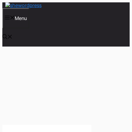
컨
텐
츠
Menu
로
건
너
뛰
기