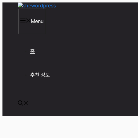
컨
텐
츠
Menu
로
건
너
뛰
기
홈
추천 정보