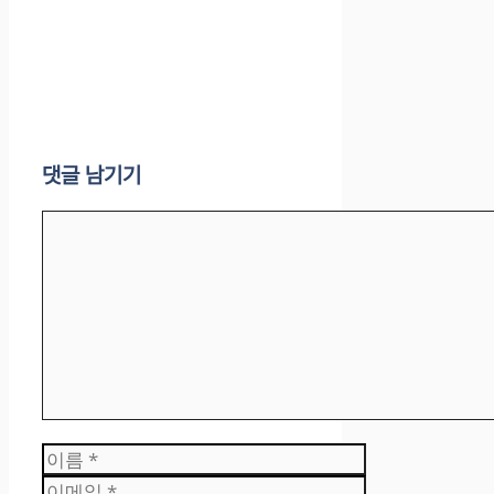
댓글 남기기
댓
글
이
름
이