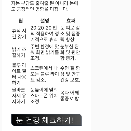
지는 부담도 줄여줄 뿐 아니라 눈에
도 긍정적인 영향을 미칩니다.
팁
설명
효과
20-20-20 법
눈 피로 감
휴식 시
칙 적용하여 정
소 및 집중
간 갖기
기적으로 휴식.
력 향상.
주변 환경에 맞
눈부심 완
밝기 조
춰 화면 밝기를
화 및 편안
절하기
조정.
함 증가.
블루 라
스크린에서 나
수면 질 향
이트 필
오는 블루 라이
상 및 안구
터 사용
트 감소.
건강 보호.
하기
올바른
눈높이에 맞춰
목과 어깨
자세 유
스마트폰 위치
통증 예방.
지하기
조정.
눈 건강 체크하기!