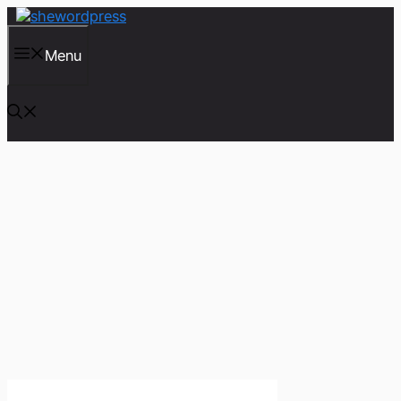
컨
텐
츠
Menu
로
건
너
뛰
기