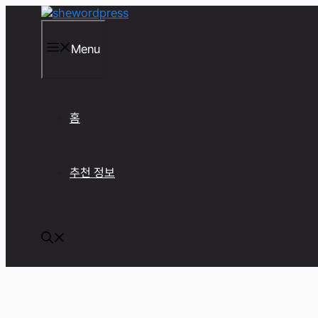
컨
텐
츠
Menu
로
건
너
뛰
기
홈
추천 정보