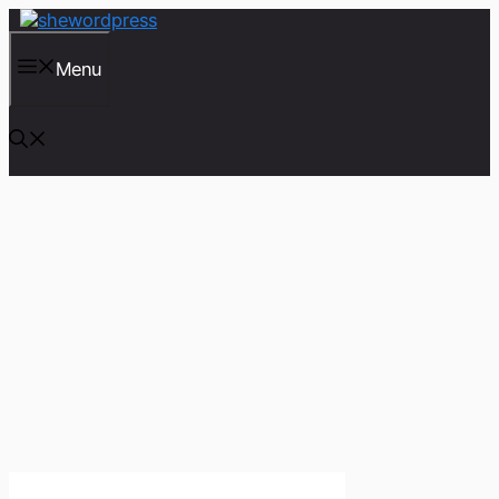
컨
텐
츠
Menu
로
건
너
뛰
기