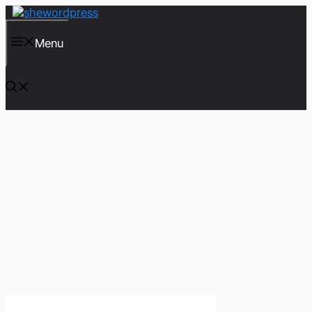
컨
텐
츠
Menu
로
건
너
뛰
기