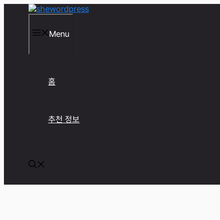
컨
텐
츠
Menu
로
건
너
뛰
기
홈
추천 정보