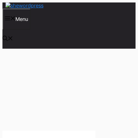
컨
텐
츠
Menu
로
건
너
뛰
기