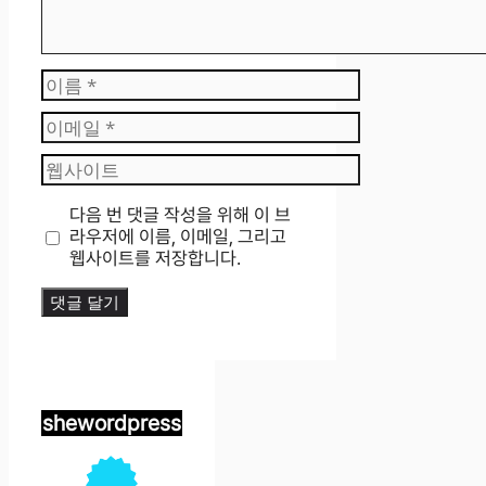
이
름
이
메
웹
일
사
이
다음 번 댓글 작성을 위해 이 브
트
라우저에 이름, 이메일, 그리고
웹사이트를 저장합니다.
shewordpress