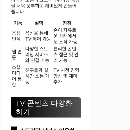
을 더욱 풍부하고 재미있게 만들어
줍니다.
기능
설명
장점
손이 자유로
음성
음성을 통해
운 상태에서
인식
TV 제어 가능
도 조작 가능
다양한 스트
편리한 콘텐
앱 연
리밍 서비스
츠 접근 및 관
동
와 연결 가능
리 가능
소셜
친구들과 실
TV 시청 경험
미디
시간 소통 가
향상 및 재미
어 통
능
추가
합
TV 콘텐츠 다양화
하기