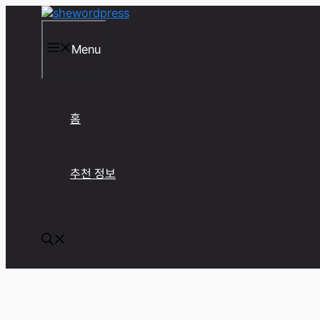
컨
텐
츠
Menu
로
건
너
뛰
기
홈
추천 정보