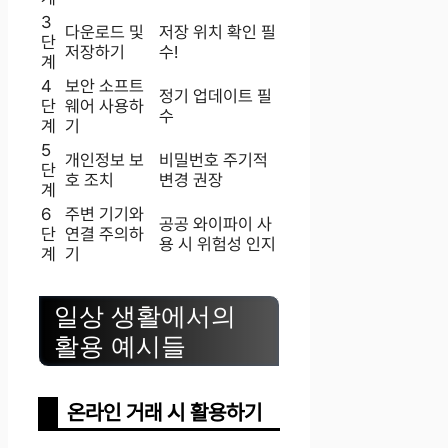
3
다운로드 및
저장 위치 확인 필
단
저장하기
수!
계
4
보안 소프트
정기 업데이트 필
단
웨어 사용하
수
계
기
5
개인정보 보
비밀번호 주기적
단
호 조치
변경 권장
계
6
주변 기기와
공공 와이파이 사
단
연결 주의하
용 시 위험성 인지
계
기
일상 생활에서의
활용 예시들
온라인 거래 시 활용하기