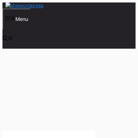
컨
텐
츠
Menu
로
건
너
뛰
기