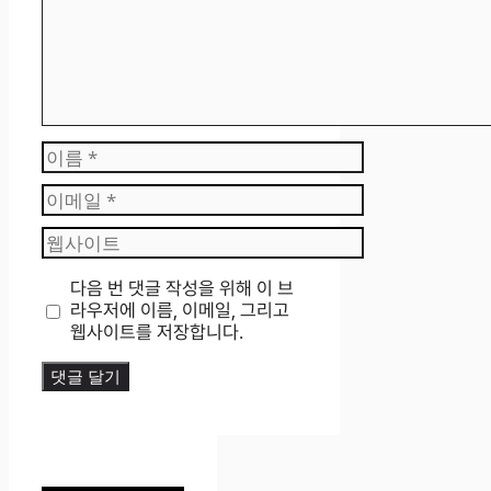
이
름
이
메
웹
일
사
이
다음 번 댓글 작성을 위해 이 브
트
라우저에 이름, 이메일, 그리고
웹사이트를 저장합니다.