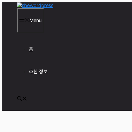
컨
텐
츠
Menu
로
건
너
뛰
기
홈
추천 정보