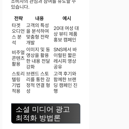
소비자의 관심과 참여를 유도할 수
있습니다.
전략
내용
예시
타겟
고객의 특성
20대 여성 대
오디언
을 분석하여
상 뷰티 제품
스 분
맞춤형 전략
홍보 캠페인
석
개발
이미지 및 동
SNS에서 바
비주얼
영상을 활용
이럴된 짧은
콘텐츠
한 내용 전달
레시피 영상
활용
강화
공유
스토리
브랜드 스토
고객 후기와
텔링
리를 통한 감
함께한 브랜
기법
정적 연결 형
딩 캠페인 진
적용
성
행
소셜 미디어 광고
최적화 방법론