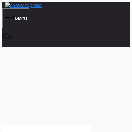
컨
텐
츠
Menu
로
건
너
뛰
기