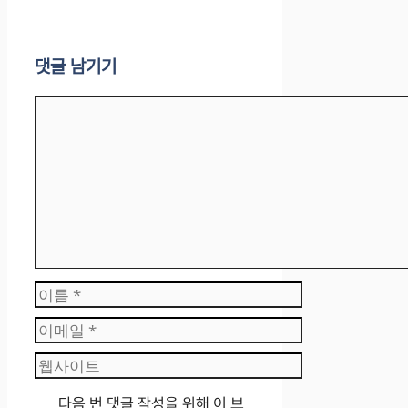
댓글 남기기
댓
글
이
름
이
메
웹
일
사
이
다음 번 댓글 작성을 위해 이 브