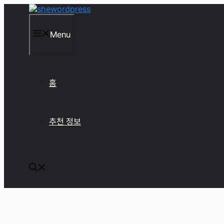
컨
텐
츠
Menu
로
건
너
뛰
기
홈
추천 정보